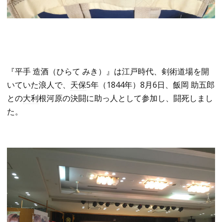
『平手 造酒（ひらて みき）』は江戸時代、剣術道場を開
いていた浪人で、
天保
5年（1844年）8月6日、飯岡 助五郎
との
大利
根河原の決闘に助っ人として参加し、闘死しまし
た。