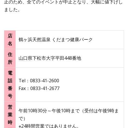
止のため、全てのイベントが中止となり、大幅に値下げし
ました。
店
鶴ヶ浜天然温泉 くだまつ健康パーク
名
住
山口県
下松市大字平田448番地
所
電
話
Tel：0833-41-2600
番
Fax：0833-41-2677
号
営
午前10時30分～午後10時まで（受付は午後9時ま
業
で）
時
※24時間営業ではありません。