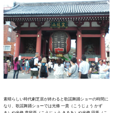
素晴らしい時代劇芝居が終わると歌謡舞踊ショーの時間に
なり、歌謡舞踊ショーでは光條 一貴（こうじょう かず
き）や光條 貴留亜（こうじょう きるあ）や光條 円馬（こ