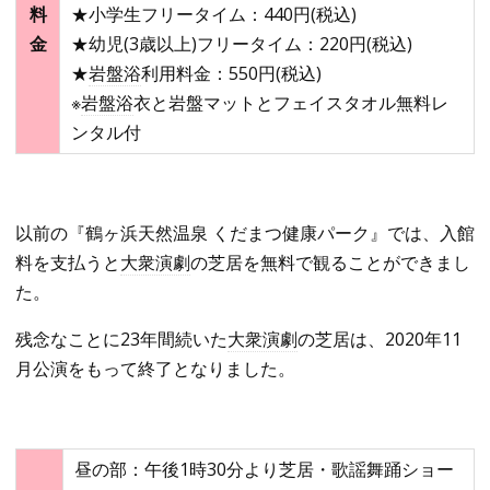
料
★小学生フリータイム：440円(税込)
金
★幼児(3歳以上)フリータイム：220円(税込)
★
岩盤浴
利用料金：550円(税込)
※
岩盤浴
衣と岩盤マットとフェイスタオル無料レ
ンタル付
以前の『鶴ヶ浜天然温泉 くだまつ健康パーク』では、入館
料を支払うと
大衆演劇
の芝居を無料で観ることができまし
た。
残念なことに23年間続いた
大衆演劇
の芝居は、2020年11
月公演をもって終了となりました。
昼の部：午後1時30分より芝居・歌謡舞踊ショー