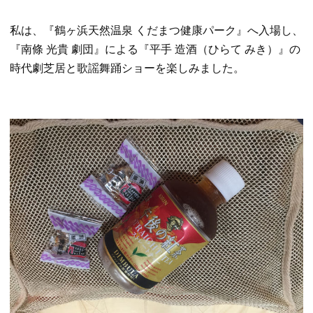
私は、『鶴ヶ浜天然温泉 くだまつ健康パーク』へ入場し、
『南條 光貴 劇団』による『平手 造酒（ひらて みき）』の
時代劇芝居と歌謡舞踊ショーを楽しみました。