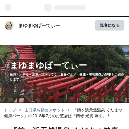
まゆまゆぱーてぃー
読者になる
まゆまゆぱーてぃー
旅行・ホテル・高速バス・ＬＣＣ・Ｂ級グルメ・健康・美容関係の記事をご紹介
します。
トップ
>
山口県お勧めスポット
>
『鶴ヶ浜天然温泉 くだまつ
健康パーク』の2018年7月のお芝居は『南條 光貴 劇団』！